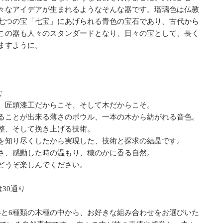
々なアイデアが生まれるようなそんな器です。瑠璃色は仏教
七つの宝「七宝」にあげられる青色の宝石であり、古代から
この器も人々のスタンダードとなり、日々の宝として、長く
ますように。
む
、匠頭漆工だからこそ、そして木だからこそ。
ることが出来る薄さのボウル、
一本の木から紡がれる音色。
整、そして挽き上げる技術。
を知り尽くしたから実現した、技術と探求の結晶です。
さ、感動した時の温もり、穂のかに香る自然。
どうぞ楽しんでください。
は30通り
類の形と6種類の木種の中から、お好きな組み合わせをお選びいた