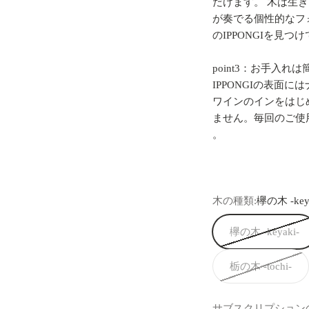
だけます。 木は生
が
奏でる
個性
的なフ
のIPPONGIを見つ
point3：お手入れは
IPPONGIの表面
ワインのインをはじ
ません。毎回のご使
。
木の種類:
欅の木 -keya
欅の木 -keyaki-
栃の木 -tochi-
サブスクリプション