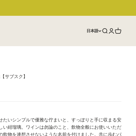
日本語
検索を開く
アカウントペ
カートを
oblet【サブスク】
せたいシンプルで優雅な佇まいと、すっぽりと手に収まる安
しい紺瑠璃。ワインは勿論のこと、飲物全般にお使いいただ
の飲物を連想させないような名前を付けました。共に歩むパ