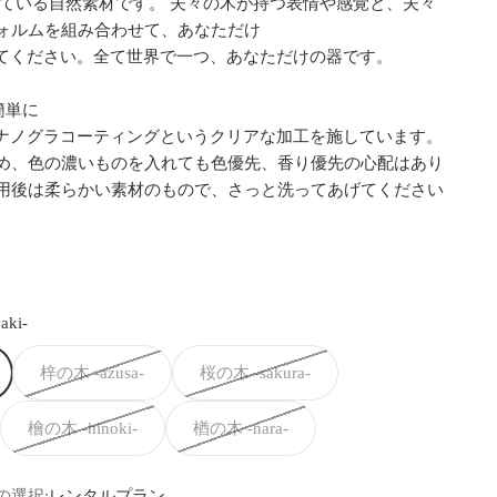
きている自然素材です。 夫々の木が持つ表情や感覚と、夫々
ォルムを組み合わせて、あなただけ
けてください。
全て世界で一つ、あなただけの器です。
簡単に
にはナノグラコーティングというクリアな加工を施しています。
め、色の濃いものを入れても色優先、香り優先の心配はあり
用後は柔らかい素材のもので、さっと洗ってあげてください
ki-
梓の木 -azusa-
桜の木 -sakura-
檜の木 -hinoki-
楢の木 -nara-
の選択:
レンタルプラン