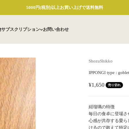
5000円(税別)以上お買い上げで送料無料
物
サブスクリプション
お問い合わせ
ShozuShikko
IPPONGI type : g
セール価格
¥1,650
売り切れ
紺瑠璃の特徴
毎日の食卓に登場さ
心感が共存する愛ら
けるので敢えて特定