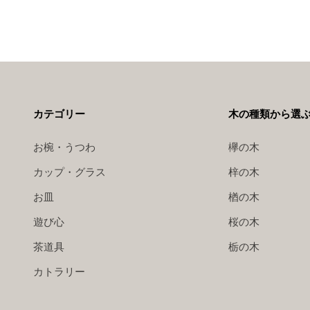
カテゴリー
木の種類から選
お椀・うつわ
欅の木
カップ・グラス
梓の木
お皿
楢の木
遊び心
桜の木
茶道具
栃の木
カトラリー