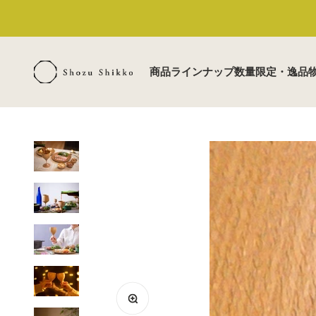
コンテンツへスキップ
ShozuShikko
商品ラインナップ
数量限定・逸品
ズームイン